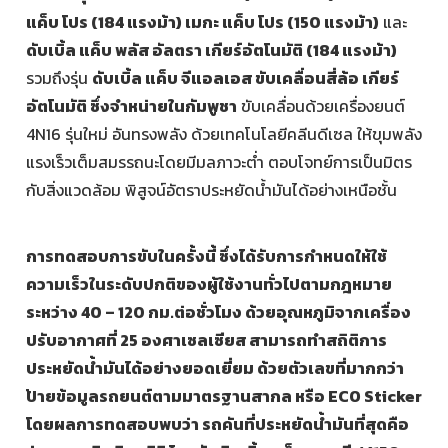
แค็บ โปร (184 แรงม้า) เมกะ แค็บ โปร (150 แรงม้า)
และ
ดับเบิ้ล แค็บ พลัส อัลตรา เกียร์อัตโนมัติ (184 แรงม้า)
รวมถึงรุ่น
ดับเบิ้ล แค็บ จีแอลเอส ขับเคลื่อนสี่ล้อ เกียร์
อัตโนมัติ ซึ่งจำหน่ายในกัมพูชา
ขับเคลื่อนด้วยเครื่องยนต์
4N16 รุ่นใหม่ อันทรงพลัง ด้วยเทคโนโลยีคลีนดีเซล ให้ขุมพลัง
แรงเร็วเต็มสมรรถนะโดยมีมลภาวะต่ำ ตอบโจทย์การเป็นมิตร
กับสิ่งแวดล้อม พิสูจน์อัตราประหยัดน้ำมันได้อย่างเหนือชั้น
การทดสอบการขับในครั้งนี้ ซึ่งได้รับการกำหนดให้ใช้
ความเร็วในระดับปกติของผู้ใช้งานทั่วไปตามกฎหมาย
ระหว่าง 40 – 120 กม.ต่อชั่วโมง ด้วยอุณหภูมิจากเครื่อง
ปรับอากาศที่ 25 องศาเซลเซียส สามารถทำสถิติการ
ประหยัดน้ำมันได้อย่างยอดเยี่ยม ด้วยตัวเลขที่มากกว่า
ป้ายข้อมูลรถยนต์ตามมาตรฐานสากล หรือ ECO Sticker
โดยผลการทดสอบพบว่า รถคันที่ประหยัดน้ำมันที่สุดคือ