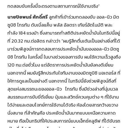
ทดสอบขับครั้งนี้จะตรงตามสถานการณ์ใช้งานจริง”
นายปิยพนธ์ ศักดิ์ศรี
ลูกค้าที่เข้าร่วมทดลองขับ ออล-นิว มิต
ซูบิชิ ไทรทัน ดับเบิ้ลแค็บ พลัส อัลตรา เกียร์อัตโนมัติ พละ
กำลัง 184 แรงม้า ซึ่งสามารถทำสถิติประหยัดน้ำมันในทริปนี้อยู่
ที่ 20.32 กม.ต่อลิตร กล่าวว่า “ผมรู้สึกตื่นเต้นเป็นอย่างยิ่งที่ได้
มาร่วมพิสูจน์การทดสอบการประหยัดน้ำมันของออล-นิว มิตซู
บิชิ ไทรทัน ในครั้งนี้ ในบางช่วงของการขับ ผมใช้ความเร็วสูงถึง
120 กม.ต่อชั่วโมง แต่อัตราการประหยัดน้ำมันยังคงดีเยี่ยม
นอกจากนี้ ผมยังรู้สึกประทับใจทีมงานของมิตซูบิชิ มอเตอร์ส ที่
ให้การดูแลเป็นอย่างดี นอกจากนี้ ในทริปนี้ยังช่วยพิสูจน์ถึงที่
สุดแห่งสมรรถนะของออล-นิว ไทรทัน ซึ่งมีช่วงล่างที่นุ่มนวล
สมรรถนะการขับขี่ดีเยี่ยม ปุ่มและสวิทช์ควบคุมต่าง ๆ ที่ใช้งาน
ได้ง่ายและตอบโจทย์การใช้งานได้จริง ห้องโดยสารกว้างขวาง
นั่งสบาย ที่สำคัญคือ ประหยัดน้ำมันมากแบบเหนือความคาด
หมาย ถือเป็นทริปที่ให้ประสบการณ์แบบเอ็กซ์คลูซีฟ ที่ได้ขับรถ