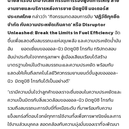
นายสาโรจน์ มะอาจเลิศ กรรมการรองผู้จัดการใหญ่ สาย
งานขายและบริการหลังการขาย มิตซูบิชิ มอเตอร์ส
ประเทศไทย
กล่าวว่า “กิจกรรมทดสอบการขับ
‘ปฏิวัติทุกขีด
จำกัด กับความประหยัดเกินคาด’ หรือ Disruptor
Unleashed: Break the Limits in Fuel Efficiency
จัด
ขึ้นเพื่อแสดงถึงสมรรถนะแห่งขุมพลัง และความประหยัดน้ำมัน
อัน ยอดเยี่ยมของออล-นิว มิตซูบิชิ ไทรทัน ทริปทดสอบ
อันน่าประทับใจจากกรุงเทพฯ สู่เมืองเสียมเรียบได้สร้าง
มาตรฐานใหม่ในด้านสมรรถนะและความประหยัด พร้อมกับ
แสดงให้เห็นถึงเทคโนโลยีวิศวกรรมยานยนต์ขั้นสูงของออล-
นิว มิตซูบิชิ ไทรทันได้เป็นอย่างดี”
“เรามีความมั่นใจว่าลูกค้าของเราจะชื่นชอบในความประหยัดและ
ความเป็นมิตรกับสิ่งแวดล้อมของออล-นิว มิตซูบิชิ ไทรทัน
รวมถึงสมรรถนะการขับขี่ที่เหนือระดับ ที่มาพร้อมกับความ
แข็งแกร่งที่ตอบโจทย์ทุกการใช้งานทั้งเพื่อการพาณิชย์และการ
ใช้งานส่วนบุคคล สอดคล้องกับความมุ่งมั่นของเราที่จะพัฒนา