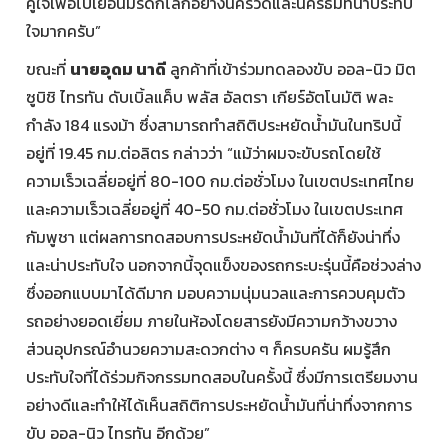
คู่ใจเพื่อไปเยือนมรดกโลกอย่างนครวัดและนครธมที่น่าประทับ
ใจมากครับ”
ขณะที่
นายอุดม นาดี
ลูกค้าที่เข้าร่วมทดลองขับ ออล-นิว มิต
ซูบิชิ ไทรทัน ดับเบิ้ลแค็บ พลัส อัลตรา เกียร์อัตโนมัติ พละ
กำลัง 184 แรงม้า ซึ่งสามารถทำสถิติประหยัดน้ำมันในทริปนี้
อยู่ที่ 19.45 กม.ต่อลิตร กล่าวว่า “แม้ว่าผมจะขับรถโดยใช้
ความเร็วเฉลี่ยอยู่ที่ 80-100 กม.ต่อชั่วโมง ในเขตประเทศไทย
และความเร็วเฉลี่ยอยู่ที่ 40-50 กม.ต่อชั่วโมง ในเขตประเทศ
กัมพูชา แต่ผลการทดสอบการประหยัดน้ำมันที่ได้ก็ยังน่าทึ่ง
และน่าประทับใจ นอกจากนี้จุดแข็งของรถกระบะรุ่นนี้คือช่วงล่าง
ซึ่งออกแบบมาได้ดีมาก มอบความนุ่มนวลและการควบคุมตัว
รถอย่างยอดเยี่ยม ภายในห้องโดยสารยังมีความกว้างขวาง
ส่วนอุปกรณ์อำนวยความสะดวกต่าง ๆ ก็ครบครัน ผมรู้สึก
ประทับใจที่ได้ร่วมกิจกรรมทดสอบในครั้งนี้ ซึ่งมีการเตรียมงาน
อย่างดีและทำให้ได้เห็นสถิติการประหยัดน้ำมันที่น่าทึ่งจากการ
ขับ ออล-นิว ไทรทัน อีกด้วย”