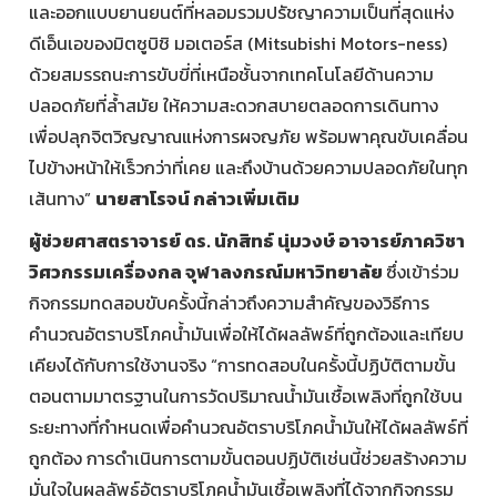
และออกแบบยานยนต์ที่หลอมรวมปรัชญาความเป็นที่สุดแห่ง
ดีเอ็นเอของมิตซูบิชิ มอเตอร์ส (Mitsubishi Motors-ness)
ด้วยสมรรถนะการขับขี่ที่เหนือชั้นจากเทคโนโลยีด้านความ
ปลอดภัยที่ล้ำสมัย ให้ความสะดวกสบายตลอดการเดินทาง
เพื่อปลุกจิตวิญญาณแห่งการผจญภัย พร้อมพาคุณขับเคลื่อน
ไปข้างหน้าให้เร็วกว่าที่เคย และถึงบ้านด้วยความปลอดภัยในทุก
เส้นทาง”
นายสาโรจน์ กล่าวเพิ่มเติม
ผู้ช่วยศาสตราจารย์ ดร. นักสิทธ์ นุ่มวงษ์ อาจารย์ภาควิชา
วิศวกรรมเครื่องกล จุฬาลงกรณ์มหาวิทยาลัย
ซึ่งเข้าร่วม
กิจกรรมทดสอบขับครั้งนี้กล่าวถึงความสำคัญของวิธีการ
คำนวณอัตราบริโภคน้ำมันเพื่อให้ได้ผลลัพธ์ที่ถูกต้องและเทียบ
เคียงได้กับการใช้งานจริง “การทดสอบในครั้งนี้ปฏิบัติตามขั้น
ตอนตามมาตรฐานในการวัดปริมาณน้ำมันเชื้อเพลิงที่ถูกใช้บน
ระยะทางที่กำหนดเพื่อคำนวณอัตราบริโภคน้ำมันให้ได้ผลลัพธ์ที่
ถูกต้อง การดำเนินการตามขั้นตอนปฏิบัติเช่นนี้ช่วยสร้างความ
มั่นใจในผลลัพธ์อัตราบริโภคน้ำมันเชื้อเพลิงที่ได้จากกิจกรรม