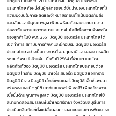
มิตซูบิชิ ไปยังกว่า 120 ประเทศ ทั้งนี้ มิตซูบิชิ มอเตอร์ส
ประเทศไทย คือหนึ่งในผู้ผลิตรถยนต์ชั้นนำของประเทศไทยที่มี
ความมุ่งมั่นในการผลิตและจำหน่ายรถยนต์ที่เป็นมิตรกับสิ่ง
แวดล้อมและมีคุณภาพสูง เพียบพร้อมด้วยสมรรถนะ ความ
ปลอดภัย ความสะดวกสบายและเทคโนโลยีเพื่อความพึงพอใจ
ของลูกค้า ในปี พ.ศ. 2561 มิตซูบิชิ มอเตอร์ส ประเทศไทย ได้
เปิดทำการ สถาบันการศึกษาและฝึกอบรม มิตซูบิชิ มอเตอร์ส
ประเทศไทย อย่างเป็นทางการที่ จ. ปทุมธานี และฉลองการผลิต
รถยนต์ครบ 6 ล้านคัน เมื่อต้นปี 2564 ที่ผ่านมา และ โดย
ผลิตภัณฑ์ของ มิตซูบิชิ มอเตอร์ส ประเทศไทยประกอบด้วย
มิตซูบิชิ ไทรทัน มิตซูบิชิ ปาเจโร สปอร์ต มิตซูบิชิ แอททราจ
มิตซูบิชิ มิราจ มิตซูบิชิ เอ็กซ์แพนเดอร์ มิตซูบิชิ เอ็กซ์แพนเด
อร์ ครอส และมิตซูบิชิ เอาท์แลนเดอร์ พีเอชอีวี เพื่อสร้างความ
เชื่อมั่นด้านคุณภาพสูงสุด มิตซูบิชิ มอเตอร์ส ประเทศไทยใช้
สนามทดสอบสมรรถนะในอำเภอศรีราชา จังหวัดชลบุรีในการ
ประเมินผลิตภัณฑ์ตั้งแต่ขั้นตอนการออกแบบและการพัฒนารถ