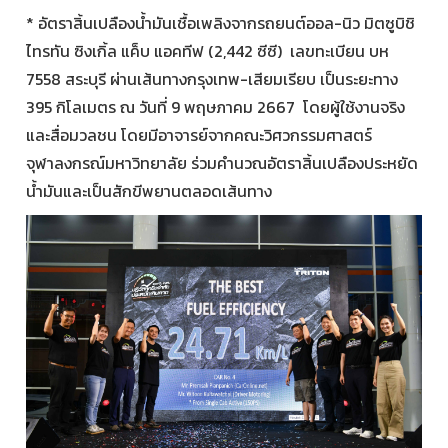
* อัตราสิ้นเปลืองน้ำมันเชื้อเพลิงจากรถยนต์ออล-นิว มิตซูบิชิ
ไทรทัน ซิงเกิ้ล แค็บ แอคทีฟ (2,442 ซีซี) เลขทะเบียน บห
7558 สระบุรี ผ่านเส้นทางกรุงเทพ-เสียมเรียบ เป็นระยะทาง
395 กิโลเมตร ณ วันที่ 9 พฤษภาคม 2667 โดยผู้ใช้งานจริง
และสื่อมวลชน โดยมีอาจารย์จากคณะวิศวกรรมศาสตร์
จุฬาลงกรณ์มหาวิทยาลัย ร่วมคำนวณอัตราสิ้นเปลืองประหยัด
น้ำมันและเป็นสักขีพยานตลอดเส้นทาง