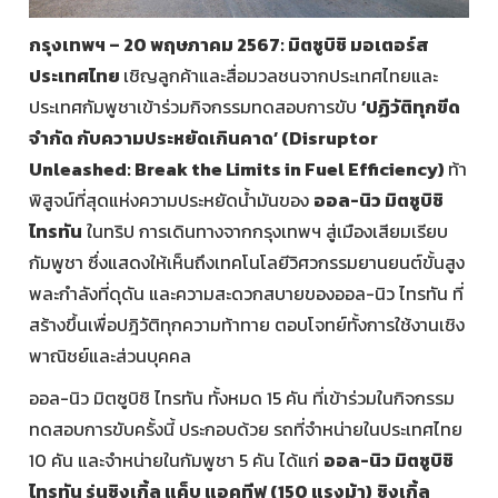
กรุงเทพฯ – 20 พฤษภาคม 2567: มิตซูบิชิ มอเตอร์ส
ประเทศไทย
เชิญลูกค้าและสื่อมวลชนจากประเทศไทยและ
ประเทศกัมพูชาเข้าร่วมกิจกรรมทดสอบการขับ
‘ปฏิวัติทุกขีด
จำกัด กับความประหยัดเกินคาด’ (Disruptor
Unleashed: Break the Limits in Fuel Efficiency)
ท้า
พิสูจน์ที่สุดแห่งความประหยัดน้ำมันของ
ออล-นิว มิตซูบิชิ
ไทรทัน
ในทริป การเดินทางจากกรุงเทพฯ สู่เมืองเสียมเรียบ
กัมพูชา ซึ่งแสดงให้เห็นถึงเทคโนโลยีวิศวกรรมยานยนต์ขั้นสูง
พละกำลังที่ดุดัน และความสะดวกสบายของออล-นิว ไทรทัน ที่
สร้างขึ้นเพื่อปฎิวัติทุกความท้าทาย ตอบโจทย์ทั้งการใช้งานเชิง
พาณิชย์และส่วนบุคคล
ออล-นิว มิตซูบิชิ ไทรทัน ทั้งหมด 15 คัน ที่เข้าร่วมในกิจกรรม
ทดสอบการขับครั้งนี้ ประกอบด้วย รถที่จำหน่ายในประเทศไทย
10 คัน และจำหน่ายในกัมพูชา 5 คัน ได้แก่
ออล-นิว มิตซูบิชิ
ไทรทัน รุ่นซิงเกิ้ล แค็บ แอคทีฟ (150 แรงม้า)
ซิงเกิ้ล